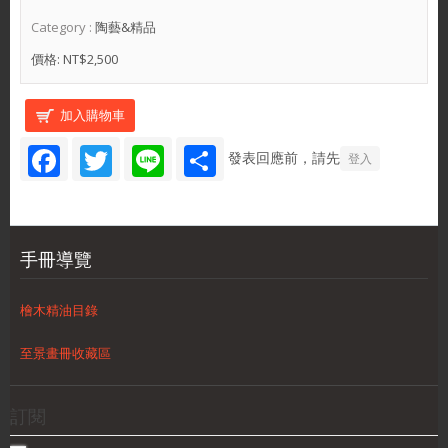
Category :
陶藝&精品
價格:
NT$2,500
Facebook
Twitter
Line
Share
發表回應前，請先
登入
手冊導覽
檜木精油目錄
至景畫冊收藏區
訂閱