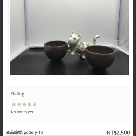
Rating:
No votes yet
NT$2,500
產品編號:
pottery-10