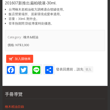
201607新推出扁柏噴液-30ml.
台灣檜木老精油複方調稀適合噴罐使用。
飯店營業場所、居家環境或愛車適用。
容量：30ml. 附外盒。
登革熱期間 防蚊專案時刻優惠。
Category :
檜木&精油
價格:
NT$3,000
Facebook
Twitter
Line
Share
發表回應前，請先
登入
手冊導覽
檜木精油目錄