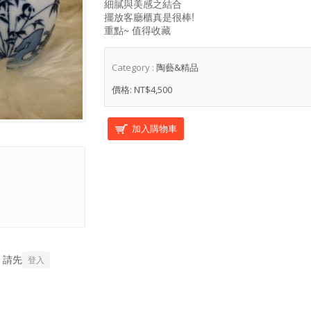
細膩與美感之結合
擺放客廳櫃真是很棒!
重點~ 值得收藏
Category :
陶藝&精品
價格:
NT$4,500
，請先
登入