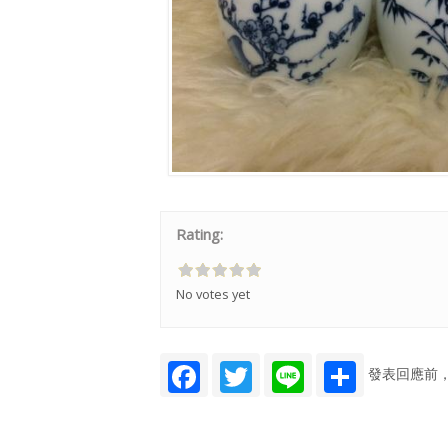
Rating:
No votes yet
Facebook
Twitter
Line
Share
發表回應前