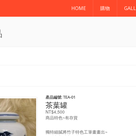
HOME
購物
GALL
品
產品編號:
TEA-01
茶葉罐
NT$4,500
商品特色~
有存貨
獨特細膩將竹子特色工筆畫畫出~